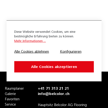
Teppich
Accord
Body
Diese Website verwendet Cookies, um eine
Bouclino
bestmögliche Erfahrung bieten zu können.
Mehr Informationen ...
Cantara
Alle Cookies ablehnen
Konfigurieren
Caprice
Cara
Alle Cookies akzeptieren
Cascade
Cello
Raumplaner
+41 71 313 21 21
Galerie
info@belcolor.ch
Challenge
Favoriten
Service
Charme
Hauptsitz Belcolor AG Flooring