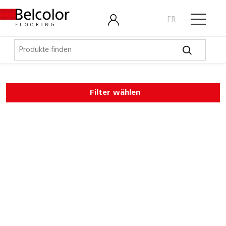
FR
Elastische Beläge
Filter wählen
LVT, Designbeläge
Laminat, Kork
Outdoor
Parkett
Schmutzschleusen
Technische Artikel