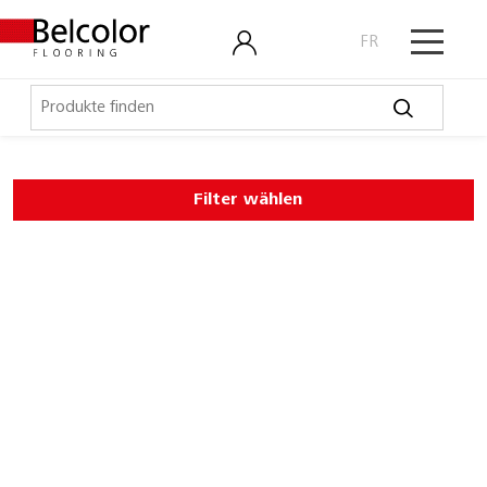
FR
Elastische Beläge
Filter wählen
LVT, Designbeläge
Laminat, Kork
Outdoor
Accoya
Bastia
Belgiardina Softline