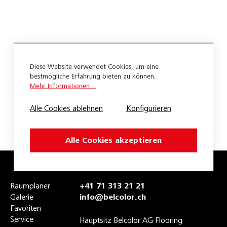
Cricket
Dublin
Rugby
Diese Website verwendet Cookies, um eine
Sanremo
bestmögliche Erfahrung bieten zu können.
Mehr Informationen ...
50701.827.01
Alle Cookies ablehnen
Konfigurieren
50701.827.02
Accoya Premium Color
Alle Cookies akzeptieren
Aussenpfosten
Belgiar. Berglärche
Raumplaner
+41 71 313 21 21
Belgiar. Bpc Apex
Galerie
info@belcolor.ch
Favoriten
Belgiar. Bpc Duetto
Service
Hauptsitz Belcolor AG Flooring