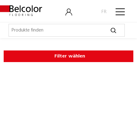
FR
Elastische Beläge
Filter wählen
Belco Sport
Belco Timeless
Belco Wall
Bullet Board
Desktop
Expona Flow