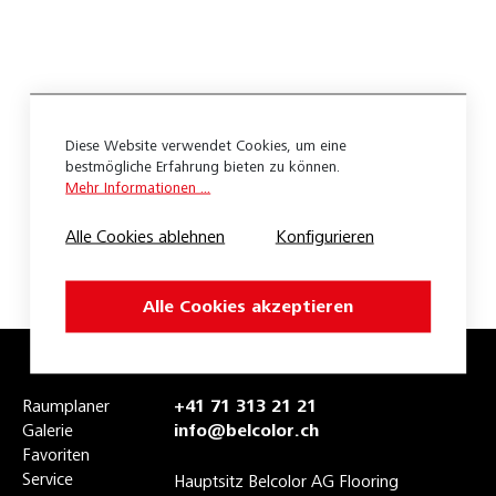
Wineo 1200
Wineo 1500
Apex 3.0
Diese Website verwendet Cookies, um eine
Belco Ambiente Sound Pure
bestmögliche Erfahrung bieten zu können.
Mehr Informationen ...
Belco Design Nature HDF
Alle Cookies ablehnen
Konfigurieren
Belco Design Nature XL HDF
Belco-Ambiente Sound Pure
Alle Cookies akzeptieren
Belco-Fashion 23
Belco-Safety Commercial 23
Raumplaner
+41 71 313 21 21
Bloc Pur
Galerie
info@belcolor.ch
Favoriten
Cocoa 2.5
Service
Hauptsitz Belcolor AG Flooring