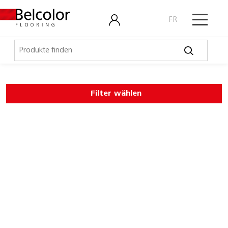
FR
Elastische Beläge
Filter wählen
LVT, Designbeläge
Laminat, Kork
Outdoor
Parkett
Schmutzschleusen
Coral Bright