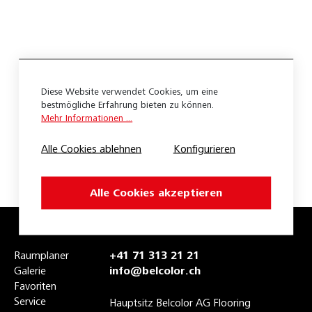
Coral Brush
Coral Luxe
Coral Welcome
Diese Website verwendet Cookies, um eine
Portal Classic
bestmögliche Erfahrung bieten zu können.
Mehr Informationen ...
Portal Outdoor
Alle Cookies ablehnen
Konfigurieren
Portal Rips
Portal Robusta
Alle Cookies akzeptieren
Portal Hill
Coragrip HD
Raumplaner
+41 71 313 21 21
Coragrip MD
Galerie
info@belcolor.ch
Favoriten
Coral Brush Fliesen
Service
Hauptsitz Belcolor AG Flooring