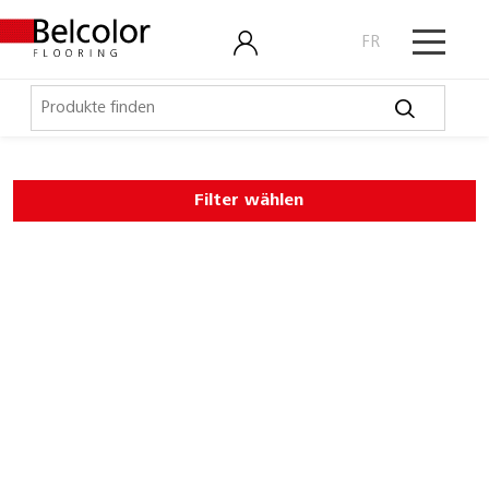
FR
Elastische Beläge
Filter wählen
LVT, Designbeläge
Laminat, Kork
Outdoor
Parkett
Schmutzschleusen
Technische Artikel