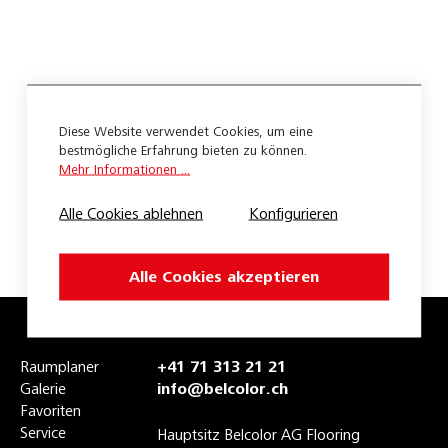
Teppich
Accord
Body
Diese Website verwendet Cookies, um eine
Bouclino
bestmögliche Erfahrung bieten zu können.
Mehr Informationen ...
Cantara
Alle Cookies ablehnen
Konfigurieren
Caprice
Cara
Alle Cookies akzeptieren
Cascade
Cello
Raumplaner
+41 71 313 21 21
Galerie
info@belcolor.ch
Challenge
Favoriten
Service
Charme
Hauptsitz Belcolor AG Flooring