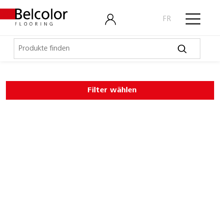
FR
Elastische Beläge
Filter wählen
LVT, Designbeläge
Belco Design Pure
Expona Clic Rigid
Expona Commercial
Expona Domestic
Expona Living