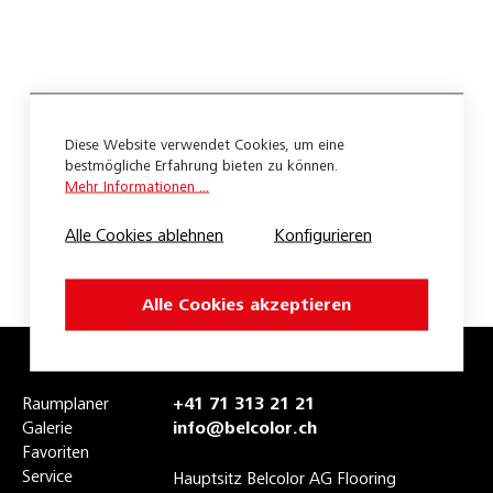
Expona Puzzle
Expona Simplay
Liberty Mineral
Diese Website verwendet Cookies, um eine
Liberty Original 55
bestmögliche Erfahrung bieten zu können.
Mehr Informationen ...
Liberty Original 70
Alle Cookies ablehnen
Konfigurieren
Liberty Rock 55
Liberty Sound Home
Alle Cookies akzeptieren
Liberty Urban 40
Belco Design Pure 25
Raumplaner
+41 71 313 21 21
Expona Design
Galerie
info@belcolor.ch
Favoriten
Expona Living Clic
Service
Hauptsitz Belcolor AG Flooring