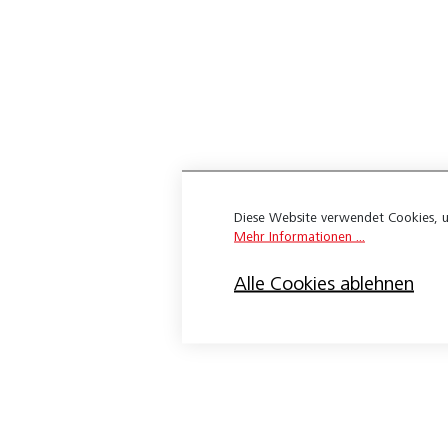
Technische Artikel
Teppich
Accord
Body
Bouclino
Diese Website verwendet Cookies, u
Cantara
Mehr Informationen ...
Caprice
Alle Cookies ablehnen
Cara
Cascade
Cello
Challenge