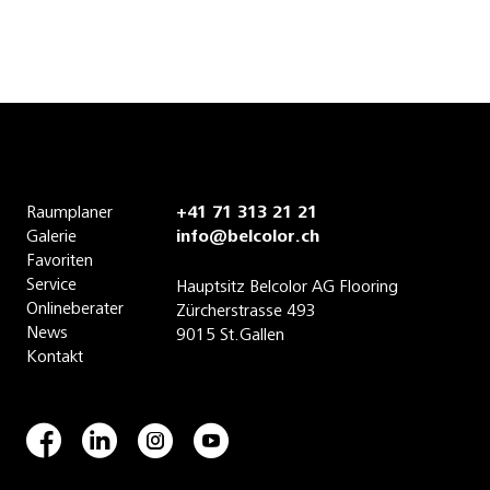
Charme
Chip Melange
Cloud
Club Cronesse
Raumplaner
Coco Vision
+41 71 313 21 21
Galerie
info@belcolor.ch
Coin
Favoriten
Service
Hauptsitz Belcolor AG Flooring
Compact Trio
Onlineberater
Zürcherstrasse 493
News
9015 St.Gallen
Contura
Kontakt
Court
Cricket Bolton
Nevado