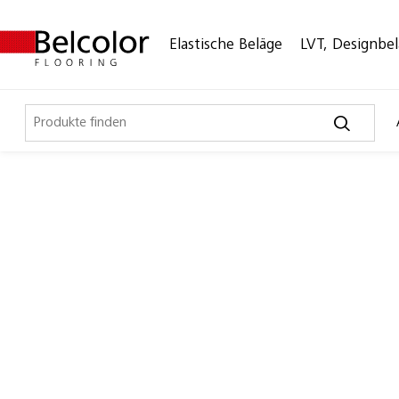
Elastische Beläge
LVT, Designbe
Elastische Beläge
LVT, Designbeläge
Laminat, Kork
Outdoor
Parkett
Schmutzschleusen