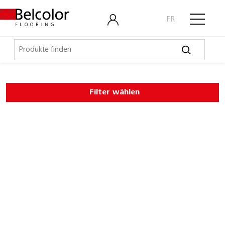
FR
Elastische Beläge
Filter wählen
LVT, Designbeläge
Belco Design Pure
Expona Clic Rigid
Expona Commercial
Expona Domestic
Expona Living