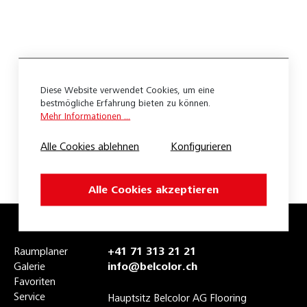
Expona Puzzle
Expona Simplay
Liberty Mineral
Diese Website verwendet Cookies, um eine
Liberty Original 55
bestmögliche Erfahrung bieten zu können.
Mehr Informationen ...
Liberty Original 70
Alle Cookies ablehnen
Konfigurieren
Liberty Rock 55
Liberty Sound Home
Alle Cookies akzeptieren
Liberty Urban 40
Belco Design Pure 25
Raumplaner
+41 71 313 21 21
Expona Design
Galerie
info@belcolor.ch
Favoriten
Expona Living Clic
Service
Hauptsitz Belcolor AG Flooring