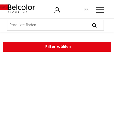
FR
Elastische Beläge
Filter wählen
LVT, Designbeläge
Laminat, Kork
Outdoor
Parkett
Schmutzschleusen
Coral Bright