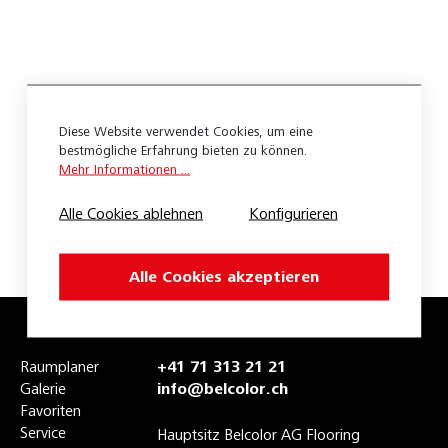
Coral Brush
Coral Luxe
Coral Welcome
Diese Website verwendet Cookies, um eine
Portal Classic
bestmögliche Erfahrung bieten zu können.
Mehr Informationen ...
Portal Outdoor
Alle Cookies ablehnen
Konfigurieren
Portal Rips
Portal Robusta
Alle Cookies akzeptieren
Portal Hill
Coragrip HD
Raumplaner
+41 71 313 21 21
Coragrip MD
Galerie
info@belcolor.ch
Favoriten
Coral Brush Fliesen
Service
Hauptsitz Belcolor AG Flooring