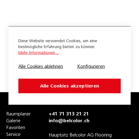
2K Pu Elastic
2K Pu Härter
2K-Pur Härt.4545-99
Diese Website verwendet Cookies, um eine
Abbrechklingen 18Mm
bestmögliche Erfahrung bieten zu können.
Mehr Informationen ...
Abdeckband Standard
Alle Cookies ablehnen
Konfigurieren
Abdeckpapier Grau
Absaughaube 180Mm
Alle Cookies akzeptieren
Abschlusspr.Pri. 3
Abschlusspr.Pri.10
Raumplaner
+41 71 313 21 21
Galerie
info@belcolor.ch
Abschlusspr.Pri.11
Favoriten
Abschlusspr.Pri.12.5
Service
Hauptsitz Belcolor AG Flooring