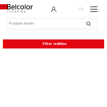
FR
Elastische Beläge
Filter wählen
LVT, Designbeläge
Laminat, Kork
Outdoor
Parkett
Schmutzschleusen
Technische Artikel