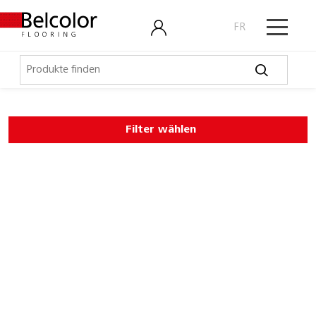
FR
Elastische Beläge
Filter wählen
LVT, Designbeläge
Laminat, Kork
Outdoor
Parkett
Schmutzschleusen
Technische Artikel