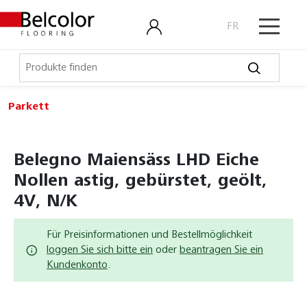
FR
Parkett
Elastische Beläge
LVT, Designbeläge
Belegno Maiensäss LHD Eiche
Laminat, Kork
Nollen astig, gebürstet, geölt,
4V, N/K
Outdoor
Parkett
Für Preisinformationen und Bestellmöglichkeit
loggen Sie sich bitte ein
oder
beantragen Sie ein
Belalp Fino
Kundenkonto
.
Belegno Element