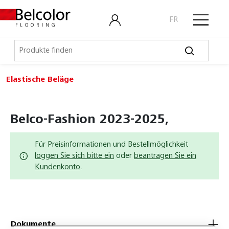
FR
Elastische Beläge
Elastische Beläge
Belco Sport
Belco-Fashion 2023-2025,
Belco Timeless
Für Preisinformationen und Bestellmöglichkeit
Belco Wall
loggen Sie sich bitte ein
oder
beantragen Sie ein
Kundenkonto
.
Bullet Board
Desktop
Expona Flow
Dokumente