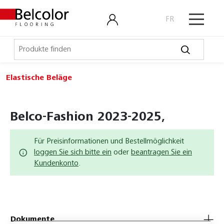
FR
Elastische Beläge
Elastische Beläge
Belco Sport
Belco-Fashion 2023-2025,
Belco Timeless
Für Preisinformationen und Bestellmöglichkeit
Belco Wall
loggen Sie sich bitte ein
oder
beantragen Sie ein
Kundenkonto
.
Bullet Board
Desktop
Expona Flow
Dokumente