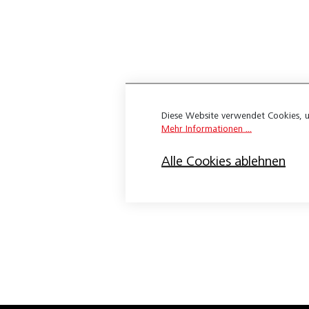
Expona Flow
Wineo 1200
Wineo 1500
Apex 3.0
Diese Website verwendet Cookies, u
Belco Ambiente Sound Pure
Mehr Informationen ...
Belco Design Nature HDF
Alle Cookies ablehnen
Belco Design Nature XL HDF
Belco-Ambiente Sound Pure
Belco-Fashion 23
Belco-Safety Commercial 23
Bloc Pur