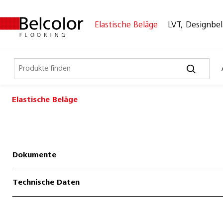
Elastische Beläge
LVT, Designbe
Elastische Beläge
Elastische Beläge
Belco Sport
Belco Timeless
Dokumente
Belco Wall
Technische Daten
Bullet Board
Desktop