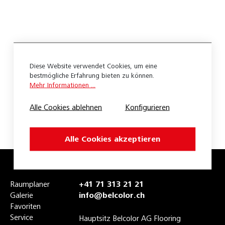
Teppich
Accord
Body
Diese Website verwendet Cookies, um eine
Bouclino
bestmögliche Erfahrung bieten zu können.
Mehr Informationen ...
Cantara
Alle Cookies ablehnen
Konfigurieren
Caprice
Cara
Alle Cookies akzeptieren
Cascade
Cello
Raumplaner
+41 71 313 21 21
Galerie
info@belcolor.ch
Challenge
Favoriten
Service
Charme
Hauptsitz Belcolor AG Flooring