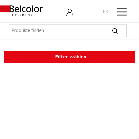
FR
Elastische Beläge
Filter wählen
LVT, Designbeläge
Laminat, Kork
Outdoor
Parkett
Schmutzschleusen
Technische Artikel