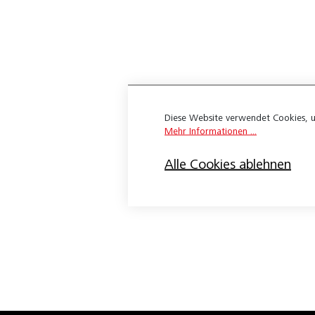
Belegno Element
Belegno Facility
Belegno Largo
Belegno Lodge
Diese Website verwendet Cookies, u
Belegno Maiensäss
Mehr Informationen ...
Belegno Montagne
Alle Cookies ablehnen
Belegno Tradition
Klebeparkett
Limited 3-Schicht
Tradition
Belcolor-Stab 1480