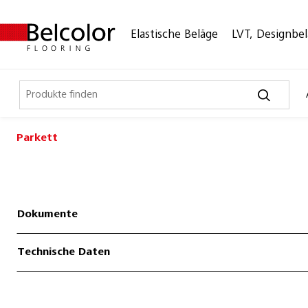
Elastische Beläge
LVT, Designbe
Parkett
Elastische Beläge
LVT, Designbeläge
Laminat, Kork
Dokumente
Outdoor
Technische Daten
Parkett
Belalp Fino