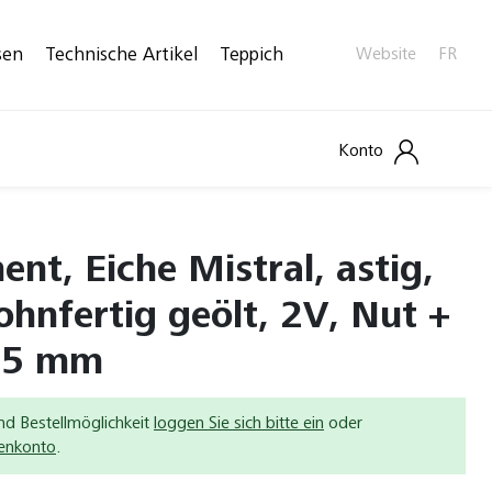
sen
Technische Artikel
Teppich
Website
FR
Konto
nt, Eiche Mistral, astig,
ohnfertig geölt, 2V, Nut +
.5 mm
nd Bestellmöglichkeit
loggen Sie sich bitte ein
oder
denkonto
.