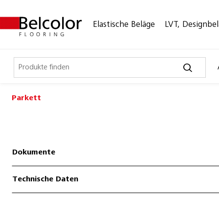
Elastische Beläge
LVT, Designbe
Parkett
Elastische Beläge
LVT, Designbeläge
Laminat, Kork
Dokumente
Outdoor
Technische Daten
Parkett
Belalp Fino