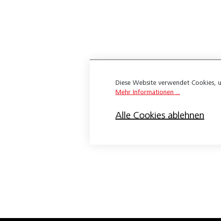
Belegno Element
Belegno Facility
Belegno Largo
Belegno Lodge
Diese Website verwendet Cookies, u
Belegno Maiensäss
Mehr Informationen ...
Belegno Montagne
Alle Cookies ablehnen
Belegno Tradition
Klebeparkett
Limited 3-Schicht
Tradition
Belcolor-Stab 1480