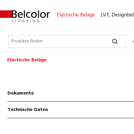
Elastische Beläge
LVT, Designbe
Elastische Beläge
Elastische Beläge
Belco Sport
Belco Timeless
Dokumente
Belco Wall
Technische Daten
Bullet Board
Desktop