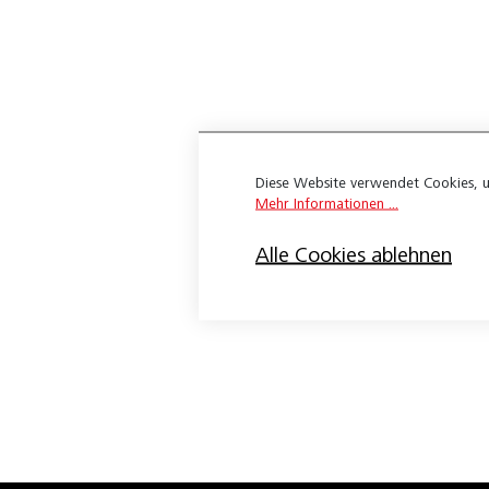
Expona Flow
Wineo 1200
Wineo 1500
Apex 3.0
Diese Website verwendet Cookies, u
Belco Ambiente Sound Pure
Mehr Informationen ...
Belco Design Nature HDF
Alle Cookies ablehnen
Belco Design Nature XL HDF
Belco-Ambiente Sound Pure
Belco-Fashion 23
Belco-Safety Commercial 23
Bloc Pur