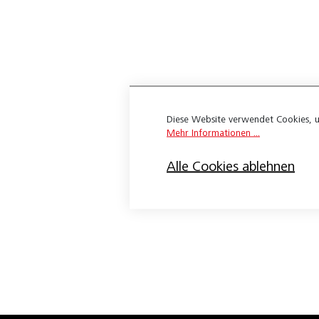
Expona Flow
Wineo 1200
Wineo 1500
Apex 3.0
Diese Website verwendet Cookies, u
Belco Ambiente Sound Pure
Mehr Informationen ...
Belco Design Nature HDF
Alle Cookies ablehnen
Belco Design Nature XL HDF
Belco-Ambiente Sound Pure
Belco-Fashion 23
Belco-Safety Commercial 23
Bloc Pur