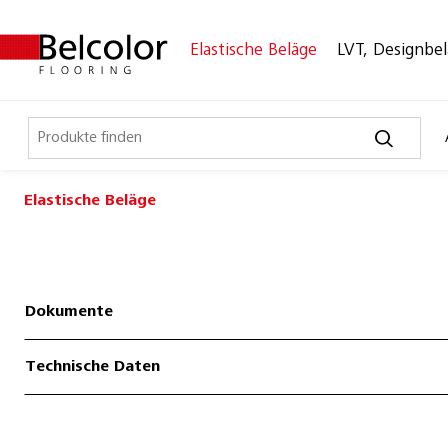
Elastische Beläge
LVT, Designbe
Elastische Beläge
Elastische Beläge
Belco Sport
Belco Timeless
Dokumente
Belco Wall
Technische Daten
Bullet Board
Desktop