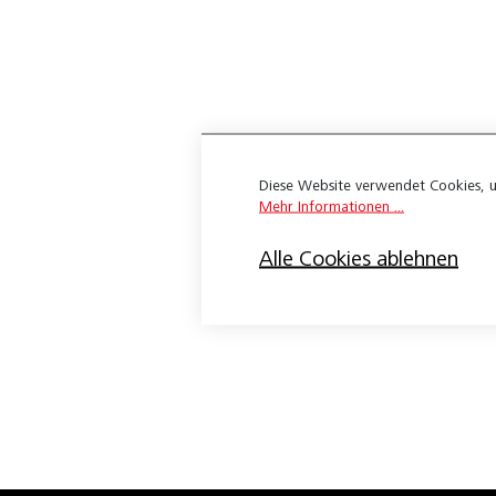
Expona Flow
Wineo 1200
Wineo 1500
Apex 3.0
Diese Website verwendet Cookies, u
Belco Ambiente Sound Pure
Mehr Informationen ...
Belco Design Nature HDF
Alle Cookies ablehnen
Belco Design Nature XL HDF
Belco-Ambiente Sound Pure
Belco-Fashion 23
Belco-Safety Commercial 23
Bloc Pur