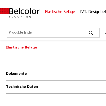
Elastische Beläge
LVT, Designbe
Elastische Beläge
Elastische Beläge
Belco Sport
Belco Timeless
Dokumente
Belco Wall
Technische Daten
Bullet Board
Desktop