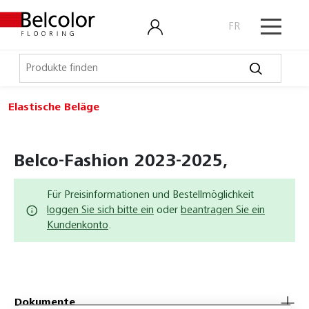
FR
Elastische Beläge
Elastische Beläge
Belco Sport
Belco-Fashion 2023-2025,
Belco Timeless
Für Preisinformationen und Bestellmöglichkeit
Belco Wall
loggen Sie sich bitte ein
oder
beantragen Sie ein
Kundenkonto
.
Bullet Board
Desktop
Expona Flow
Dokumente