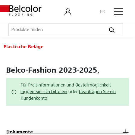
FR
Elastische Beläge
Elastische Beläge
Belco Sport
Belco-Fashion 2023-2025,
Belco Timeless
Für Preisinformationen und Bestellmöglichkeit
Belco Wall
loggen Sie sich bitte ein
oder
beantragen Sie ein
Kundenkonto
.
Bullet Board
Desktop
Expona Flow
Dokumente