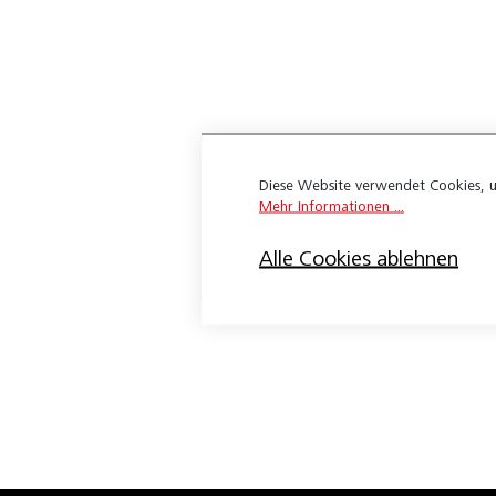
Expona Flow
Wineo 1200
Wineo 1500
Apex 3.0
Diese Website verwendet Cookies, u
Belco Ambiente Sound Pure
Mehr Informationen ...
Belco Design Nature HDF
Alle Cookies ablehnen
Belco Design Nature XL HDF
Belco-Ambiente Sound Pure
Belco-Fashion 23
Belco-Safety Commercial 23
Bloc Pur