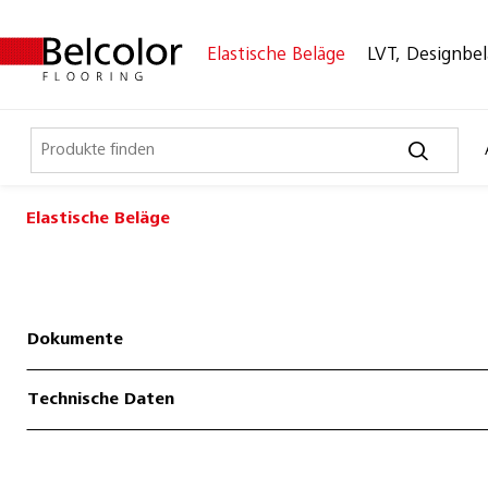
Elastische Beläge
LVT, Designbe
Elastische Beläge
Elastische Beläge
Belco Sport
Belco Timeless
Dokumente
Belco Wall
Technische Daten
Bullet Board
Desktop