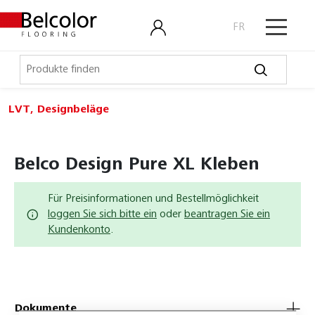
FR
LVT, Designbeläge
Elastische Beläge
LVT, Designbeläge
Belco Design Pure XL Kleben
Belco Design Pure
Für Preisinformationen und Bestellmöglichkeit
Expona Clic Rigid
loggen Sie sich bitte ein
oder
beantragen Sie ein
Kundenkonto
.
Expona Commercial
Expona Domestic
Expona Living
Dokumente