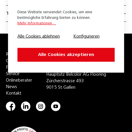
Expona Puzzle
Diese Website verwendet Cookies, um eine
Technische Daten
Expona Simplay
bestmögliche Erfahrung bieten zu können.
Mehr Informationen ...
Liberty Mineral
Alle Cookies ablehnen
Konfigurieren
Liberty Original 55
Liberty Original 70
Raumplaner
+41 71 313 21 21
Alle Cookies akzeptieren
Galerie
info@belcolor.ch
Liberty Rock 55
Favoriten
Service
Hauptsitz Belcolor AG Flooring
Liberty Sound Home
Onlineberater
Zürcherstrasse 493
News
9015 St.Gallen
Liberty Urban 40
Kontakt
Belco Design Pure 25
Expona Design
Expona Living Clic